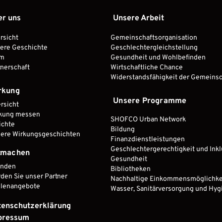
er uns
Unsere Arbeit
rsicht
Gemeinschaftsorganisation
ere Geschichte
Geschlechtergleichstellung
am
Gesundheit und Wohlbefinden
tnerschaft
Wirtschaftliche Chance
Widerstandsfähigkeit der Gemeinsc
rkung
Unsere Programme
rsicht
kung messen
SHOFCO Urban Network
ichte
Bildung
ere Wirkungsgeschichten
Finanzdienstleistungen
Geschlechtergerechtigkeit und Ink
tmachen
Gesundheit
enden
Bibliotheken
den Sie unser Partner
Nachhaltige Einkommensmöglichke
llenangebote
Wasser, Sanitärversorgung und Hy
tenschutzerklärung
pressum