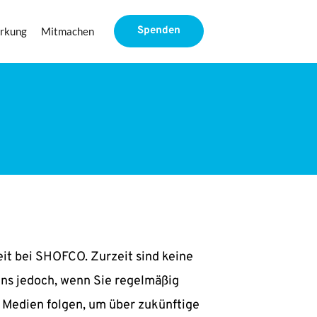
Spenden
rkung
Mitmachen
Lucy Wairimu
Cecily Gaita
David Waiyaki 
Chief people and 
Finance Director
Impact Director
Culture Officer
eit bei SHOFCO. Zurzeit sind keine 
ns jedoch, wenn Sie regelmäßig 
 Medien folgen, um über zukünftige 