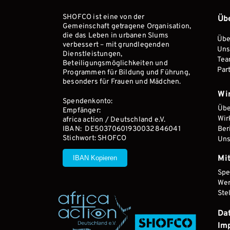
SHOFCO ist eine von der 
Üb
Gemeinschaft getragene Organisation, 
die das Leben in urbanen Slums 
Übe
verbessert – mit grundlegenden 
Uns
Dienstleistungen, 
Te
Beteiligungsmöglichkeiten und 
Par
Programmen für Bildung und Führung, 
besonders für Frauen und Mädchen.
Wi
Spendenkonto:
Übe
Empfänger: 
Wir
africa action / Deutschland e.V.
IBAN:  DE50370601930032846041
Ber
Stichwort: SHOFCO 
Uns
Mi
IBAN Kopieren
Sp
Wer
Ste
Da
Im